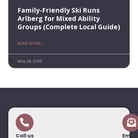
Family-Friendly Ski Runs
Arlberg for Mixed Ability
Groups (Complete Local Guide)
READ MORE »
May 26, 2026
Call us
Email