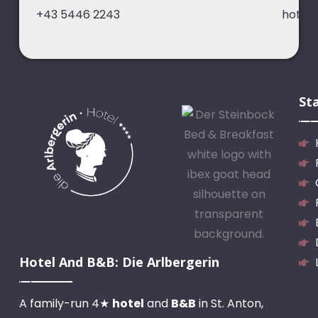
+43 5446 2243
hotel
St
Hotel And B&B: Die Arlbergerin
A family-run 4★
hotel
and
B&B
in St. Anton,