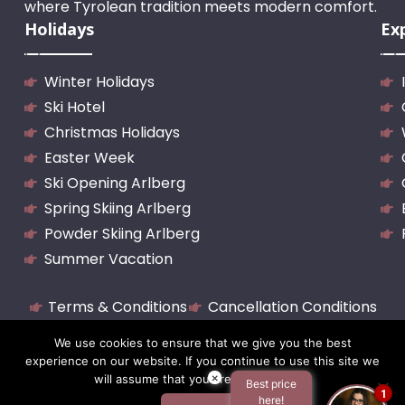
where Tyrolean tradition meets modern comfort.
Holidays
Ex
Winter Holidays
Ski Hotel
Christmas Holidays
Easter Week
Ski Opening Arlberg
Spring Skiing Arlberg
Powder Skiing Arlberg
Summer Vacation
Terms & Conditions
Cancellation Conditions
Imprint
Newsletter
Payment Form
We use cookies to ensure that we give you the best
Voucher
experience on our website. If you continue to use this site we
×
will assume that you are happy with it.
Best price
1
here!