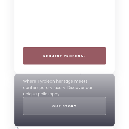
THE COLLECTIVE ESCAPE
Group Gatherings
Plan your next corporate retreat or
family milestone in the heart of the Alps.
We specialize in seamless group
experiences.
REQUEST PROPOSAL
THE 4-STAR SPIRIT
Mountain Boutique
Where Tyrolean heritage meets
contemporary luxury. Discover our
unique philosophy.
OUR STORY