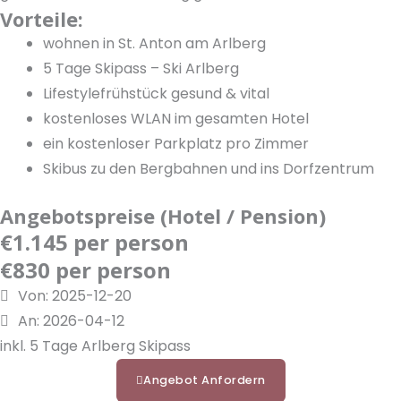
a
d
t
o
Vorteile:
m
i
o
u
wohnen in St. Anton am Arlberg
n
k
t
5 Tage Skipass – Ski Arlberg
u
Lifestylefrühstück gesund & vital
b
kostenloses WLAN im gesamten Hotel
e
ein kostenloser Parkplatz pro Zimmer
Skibus zu den Bergbahnen und ins Dorfzentrum
Angebotspreise (Hotel / Pension)
€1.145 per person
€830 per person
Von: 2025-12-20
An: 2026-04-12
inkl. 5 Tage Arlberg Skipass
Angebot Anfordern