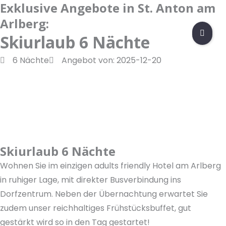
Exklusive Angebote in St. Anton am
Zum
Inhalt
Arlberg:
Unterkunft
springen
Skiurlaub 6 Nächte
Genuss
6 Nächte
Angebot von: 2025-12-20
Erlebnis
Gruppenhotel
F
a
c
I
Skiurlaub 6 Nächte
e
n
Wohnen Sie im einzigen adults friendly Hotel am Arlberg
b
s
L
in ruhiger Lage, mit direkter Busverbindung ins
o
t
i
Dorfzentrum. Neben der Übernachtung erwartet Sie
o
a
n
T
zudem unser reichhaltiges Frühstücksbuffet, gut
k
g
k
i
r
e
k
Y
gestärkt wird so in den Tag gestartet!