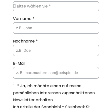
a
d
t
o
m
i
o
u
n
k
t
Vorname *
u
b
e
Nachname *
E-Mail
* Ja, ich möchte einen auf meine
persönlichen Interessen zugeschnittenen
Newsletter erhalten.
Ich erteile der Sonnbichl – Steinbock St