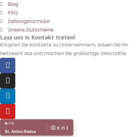
Blog
FAQ
Zahlungsformular
Unsere Gutscheine
Lass uns in Kontakt treten!
Knüpfen Sie Kontakte zu Unternehmern, bauen Sie Ihr
Netzwerk aus und machen Sie großartige Geschäfte.
F
a
c
I
e
n
b
s
L
o
t
i
o
a
n
Y
k
g
k
o
r
e
u
LIVE
❯
a
d
t
St. Anton-Status