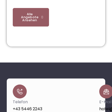
ganz im Stil von St. Anton.
Alle
Buchen Sie
Angebote
Stattdessen Ein
Ansehen
Zimmer
Telefon
E-Mail
+43 5446 2243
hotel