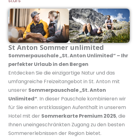
b
a
e
o
u
o
g
d
k
b
o
r
i
e
k
a
n
m
St Anton Sommer unlimited
Sommerpauschale „St. Anton Unlimited“ – Ihr
perfekter Urlaub in den Bergen
Entdecken Sie die einzigartige Natur und das
umfangreiche Freizeitangebot in St. Anton mit
unserer
Sommerpauschale „St. Anton
Unlimited“
. In dieser Pauschale kombinieren wir
für Sie einen erstklassigen Aufenthalt in unserem
Hotel mit der
Sommerkarte Premium 2025
, die
Ihnen uneingeschränkten Zugang zu den besten
Sommererlebnissen der Region bietet.