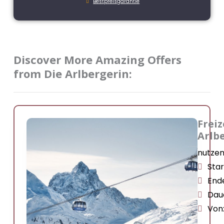
Bestpreisgarantie
Discover More Amazing Offers
from Die Arlbergerin:
Freiz
Arlb
nutzen 
Sta
End
Dau
Von