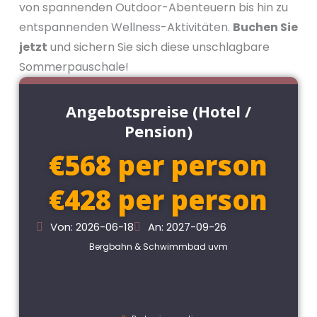
von spannenden Outdoor-Abenteuern bis hin zu
entspannenden Wellness-Aktivitäten.
Buchen Sie
jetzt
und sichern Sie sich diese unschlagbare
Sommerpauschale!
Angebotspreise (Hotel /
Pension)
€568 per person
€428 per person
Von: 2026-06-18
An: 2027-09-26
Bergbahn & Schwimmbad uvm