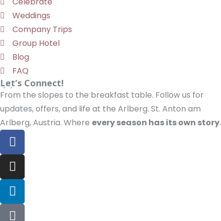
Celebrate
Weddings
Company Trips
Group Hotel
Blog
FAQ
Let’s Connect!
From the slopes to the breakfast table. Follow us for
updates, offers, and life at the Arlberg. St. Anton am
Arlberg, Austria. Where
every season has its own story
.
F
a
c
I
e
n
b
s
L
o
t
i
o
a
n
T