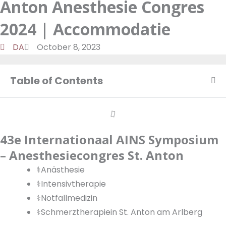
Anton Anesthesie Congres
a
d
t
o
m
o
u
2024 | Accommodatie
n
k
t
u
DA
October 8, 2023
b
e
Table of Contents
43e Internationaal AINS Symposium
– Anesthesiecongres St. Anton
⚕️Anästhesie
⚕️Intensivtherapie
⚕️Notfallmedizin
⚕️Schmerztherapiein St. Anton am Arlberg