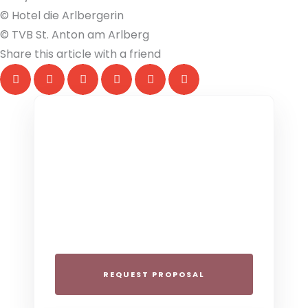
© Hotel die Arlbergerin
© TVB St. Anton am Arlberg
Share this article with a friend
THE COLLECTIVE ESCAPE
Group Gatherings
Plan your next corporate retreat or
family milestone in the heart of the Alps.
We specialize in seamless group
experiences.
REQUEST PROPOSAL
THE 4-STAR SPIRIT