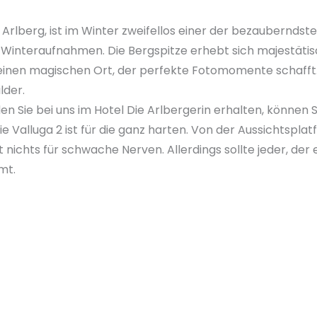
m Arlberg, ist im Winter zweifellos einer der bezauberndst
e Winteraufnahmen. Die Bergspitze erhebt sich majestäti
n einen magischen Ort, der perfekte Fotomomente schaf
lder.
den Sie bei uns im Hotel Die Arlbergerin erhalten, können 
e Valluga 2 ist für die ganz harten. Von der Aussichtspl
nichts für schwache Nerven. Allerdings sollte jeder, der 
mt.