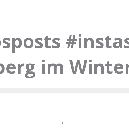
sposts #instas
berg im Winte