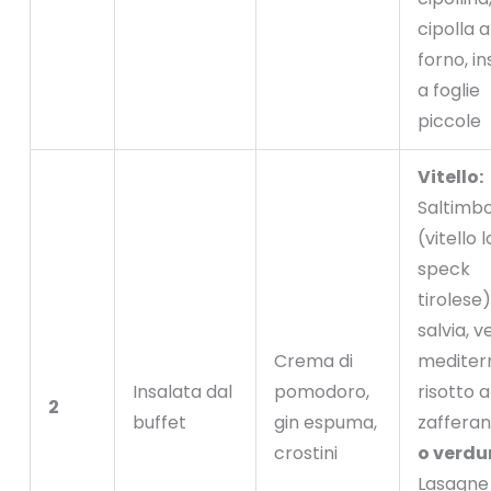
cipolla a
forno, i
a foglie
piccole
Vitello:
Saltimb
(vitello 
speck
tirolese),
salvia, 
Crema di
mediter
Insalata dal
pomodoro,
risotto a
2
buffet
gin espuma,
zaffera
crostini
o verdu
Lasagne 