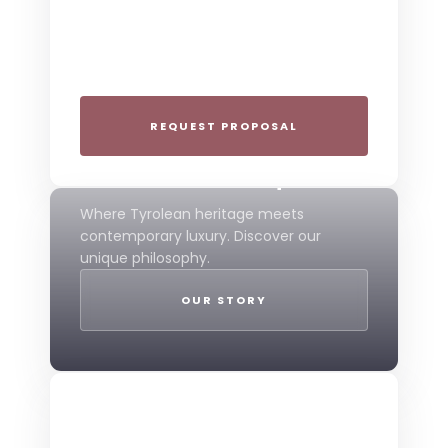
Plan your next corporate retreat or
family milestone in the heart of the Alps.
We specialize in seamless group
experiences.
REQUEST PROPOSAL
THE 4-STAR SPIRIT
Mountain Boutique
Where Tyrolean heritage meets
contemporary luxury. Discover our
unique philosophy.
OUR STORY