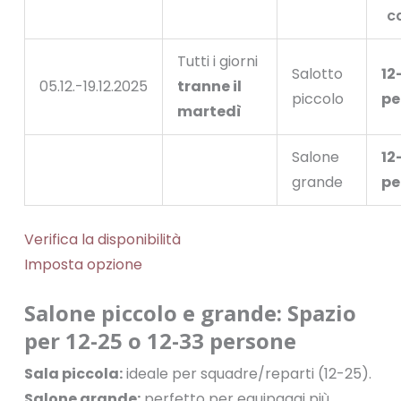
c
Tutti i giorni
Salotto
12
05.12.-19.12.2025
tranne il
piccolo
pe
martedì
Salone
12
grande
pe
Verifica la disponibilità
Imposta opzione
Salone piccolo e grande: Spazio
per 12-25 o 12-33 persone
Sala piccola:
ideale per squadre/reparti (12-25).
Salone grande:
perfetto per equipaggi più