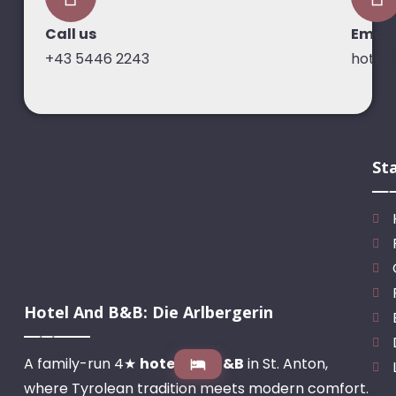
Call us
Email
+43 5446 2243
hotel
St
Hotel And B&B: Die Arlbergerin
A family-run 4★
hotel
and
B&B
in St. Anton,
where Tyrolean tradition meets modern comfort.