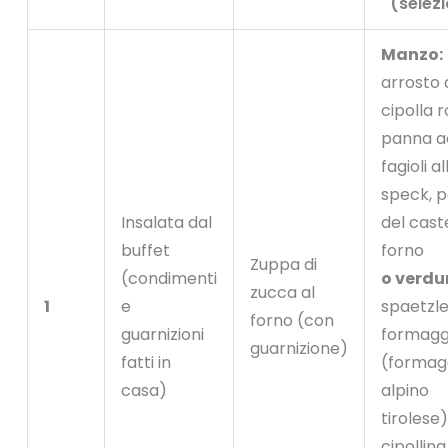
(selez
Manzo:
arrosto 
cipolla r
panna a
fagioli al
speck, 
Insalata dal
del caste
buffet
forno
Zuppa di
(condimenti
o verdu
zucca al
1
e
spaetzle
forno (con
guarnizioni
formagg
guarnizione)
fatti in
(formag
casa)
alpino
tirolese
cipollina