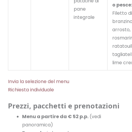
patatine di
o pesce
pane
Filetto di
integrale
branzin
arrosto,
rosmari
ratatouil
tagliatel
lime cr
Invia la selezione del menu
Richiesta individuale
Prezzi, pacchetti e prenotazioni
Menu a partire da € 52 p.p.
(vedi
panoramica)