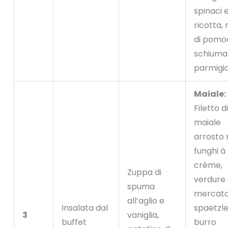
spinaci 
ricotta,
di pomod
schiuma 
parmigi
Maiale:
Filetto di
maiale
arrosto 
funghi à 
crème,
Zuppa di
verdure 
spuma
mercato
all’aglio e
Insalata dal
spaetzle
3
vaniglia,
buffet
burro