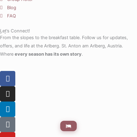
Blog
FAQ
Let’s Connect!
From the slopes to the breakfast table. Follow us for updates,
offers, and life at the Arlberg. St. Anton am Arlberg, Austria.
Where
every season has its own story
.
F
a
c
I
e
n
b
s
L
o
t
i
o
a
n
T
k
g
k
i
r
e
k
Y