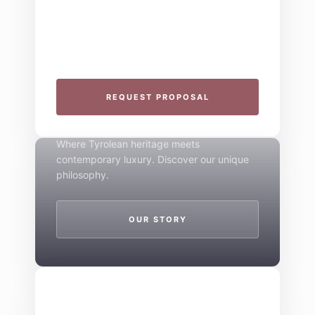
Plan your next corporate retreat or family
milestone in the heart of the Alps. We
specialize in seamless group experiences.
THE 4-STAR SPIRIT
REQUEST PROPOSAL
Mountain Boutique
Where Tyrolean heritage meets
contemporary luxury. Discover our unique
philosophy.
OUR STORY