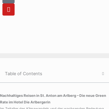
k
g
k
i
r
e
k
Y
a
d
t
o
m
i
o
u
n
k
t
u
b
e
Table of Contents
Nachhaltiges Reisen in St. Anton am Arlberg – Die neue Green
Rate im Hotel Die Arlbergerin
Im Zeitalter des Klimawandels und der wachsenden Bedeutung