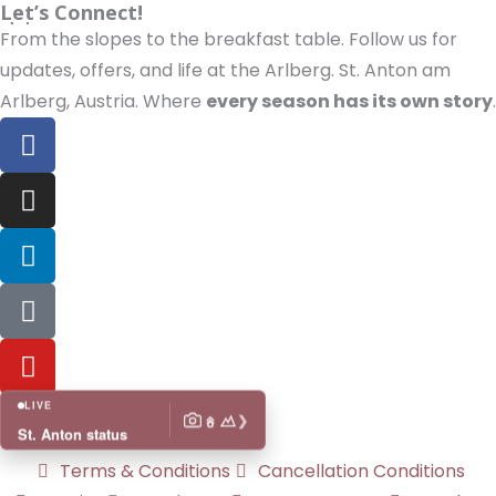
Let’s Connect!
From the slopes to the breakfast table. Follow us for
updates, offers, and life at the Arlberg. St. Anton am
Arlberg, Austria. Where
every season has its own story
.
F
a
c
I
e
n
b
s
L
o
t
i
o
a
n
T
k
g
k
i
r
e
k
Y
a
d
t
o
m
i
o
u
LIVE
❯
n
k
t
St. Anton status
u
Terms & Conditions
Cancellation Conditions
b