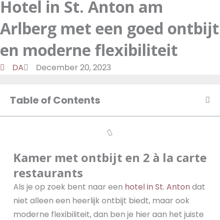
Hotel in St. Anton am
a
d
t
o
m
o
u
Arlberg met een goed ontbijt
n
k
t
u
en moderne flexibiliteit
b
DA
December 20, 2023
e
Table of Contents
Kamer met ontbijt en 2 à la carte
restaurants
Als je op zoek bent naar een
hotel in St. Anton
dat
niet alleen een heerlijk ontbijt biedt, maar ook
moderne flexibiliteit, dan ben je hier aan het juiste