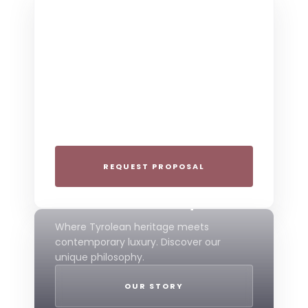
THE COLLECTIVE ESCAPE
Group Gatherings
Plan your next corporate retreat or
family milestone in the heart of the Alps.
We specialize in seamless group
experiences.
REQUEST PROPOSAL
THE 4-STAR SPIRIT
Mountain Boutique
Where Tyrolean heritage meets
contemporary luxury. Discover our
unique philosophy.
OUR STORY