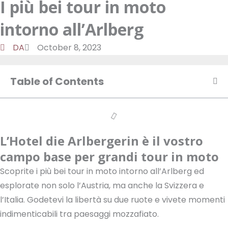
I più bei tour in moto
a
d
t
o
m
o
u
intorno all’Arlberg
n
k
t
u
DA
October 8, 2023
b
e
Table of Contents
L’Hotel die Arlbergerin è il vostro
campo base per grandi tour in moto
Scoprite i più bei tour in moto intorno all’Arlberg ed
esplorate non solo l’Austria, ma anche la Svizzera e
l’Italia. Godetevi la libertà su due ruote e vivete momenti
indimenticabili tra paesaggi mozzafiato.