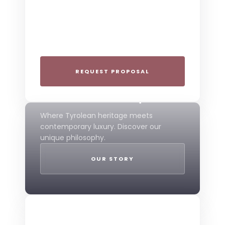
Plan your next corporate retreat or
family milestone in the heart of the Alps.
We specialize in seamless group
experiences.
REQUEST PROPOSAL
THE 4-STAR SPIRIT
Mountain Boutique
Where Tyrolean heritage meets
contemporary luxury. Discover our
unique philosophy.
OUR STORY