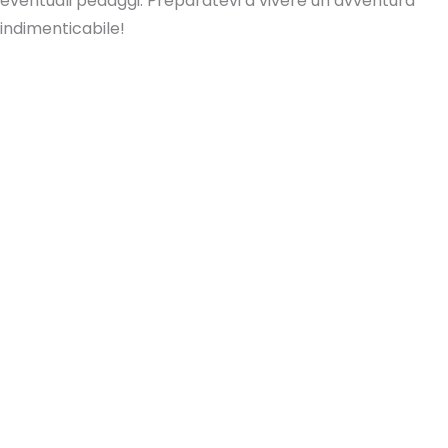
eventuali pedaggi. Preparatevi a vivere un’avventura
indimenticabile!