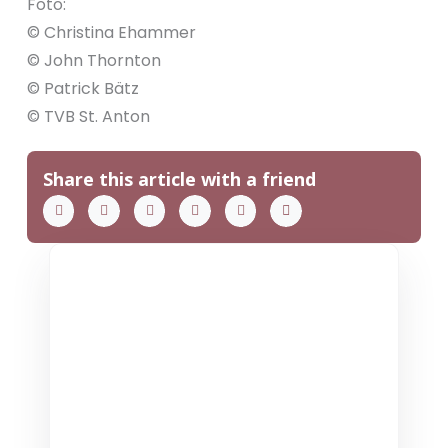
Foto:
© Christina Ehammer
© John Thornton
© Patrick Bätz
© TVB St. Anton
Share this article with a friend
THE COLLECTIVE ESCAPE
Group Gatherings
Plan your next corporate retreat or
family milestone in the heart of the Alps.
We specialize in seamless group