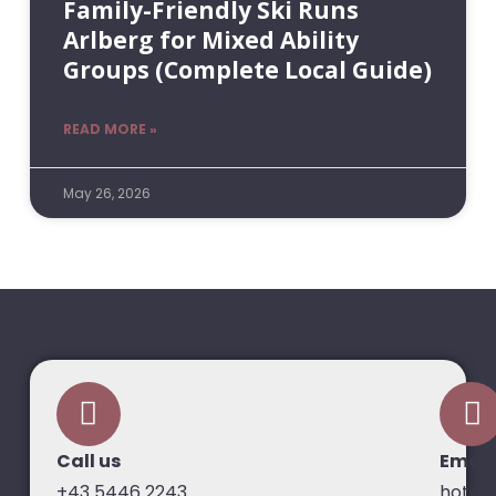
Family-Friendly Ski Runs
Arlberg for Mixed Ability
Groups (Complete Local Guide)
READ MORE »
May 26, 2026
Call us
Email
+43 5446 2243
hotel