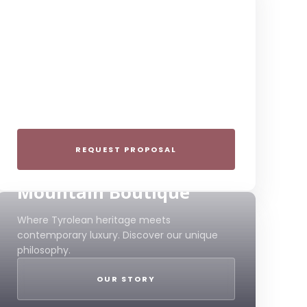
THE COLLECTIVE ESCAPE
Group Gatherings
Plan your next corporate retreat or family
milestone in the heart of the Alps. We
specialize in seamless group experiences.
REQUEST PROPOSAL
THE 4-STAR SPIRIT
Mountain Boutique
Where Tyrolean heritage meets
contemporary luxury. Discover our unique
philosophy.
OUR STORY