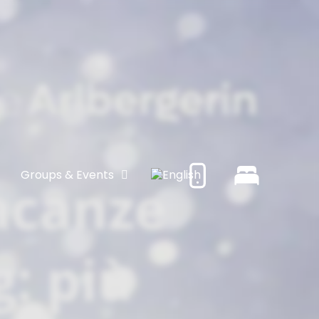
Groups & Events
acanze
g: più