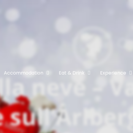
Accommodation
Eat & Drink
Experience
lla neve – V
 sull’Arlber