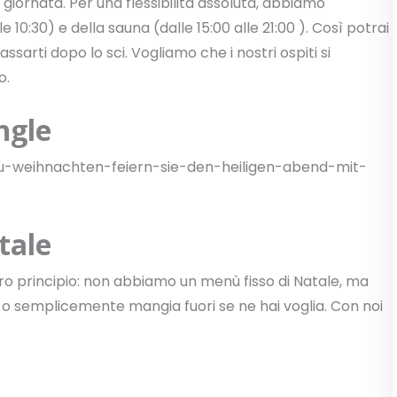
 giornata. Per una flessibilità assoluta, abbiamo
e 10:30) e della sauna (dalle 15:00 alle 21:00 ). Così potrai
ssarti dopo lo sci. Vogliamo che i nostri ospiti si
o.
ingle
zu-weihnachten-feiern-sie-den-heiligen-abend-mit-
tale
ro principio: non abbiamo un menù fisso di Natale, ma
ci o semplicemente mangia fuori se ne hai voglia. Con noi