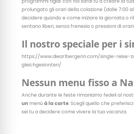
programmi rigidi: con noi sarai tu a creare la tua
prolungato gli orari della colazione (dalle 7:00 all
decidere quando e come iniziare la giornata o rila
sentano liberi, senza frenesia o pressioni di orari
Il nostro speciale per i s
https://www.diearlbergerin.com/single-reise-
gleichgesinnten/
Nessun menu fisso a Na
Anche durante le feste rimaniamo fedeli al nost
un
menù
à la carte
. Scegli quello che preferis
sei tu a decidere come vivere la tua vacanza.