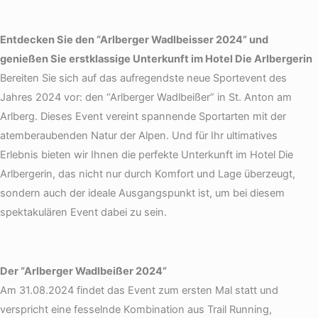
r
e
k
Y
a
d
t
o
Entdecken Sie den “Arlberger Wadlbeisser 2024” und
m
i
o
u
genießen Sie erstklassige Unterkunft im Hotel Die Arlbergerin
n
k
t
Bereiten Sie sich auf das aufregendste neue Sportevent des
u
Jahres 2024 vor: den “Arlberger Wadlbeißer” in St. Anton am
b
Arlberg. Dieses Event vereint spannende Sportarten mit der
e
atemberaubenden Natur der Alpen. Und für Ihr ultimatives
Erlebnis bieten wir Ihnen die perfekte Unterkunft im Hotel Die
Arlbergerin, das nicht nur durch Komfort und Lage überzeugt,
sondern auch der ideale Ausgangspunkt ist, um bei diesem
spektakulären Event dabei zu sein.
Der “Arlberger Wadlbeißer 2024”
Am 31.08.2024 findet das Event zum ersten Mal statt und
verspricht eine fesselnde Kombination aus Trail Running,