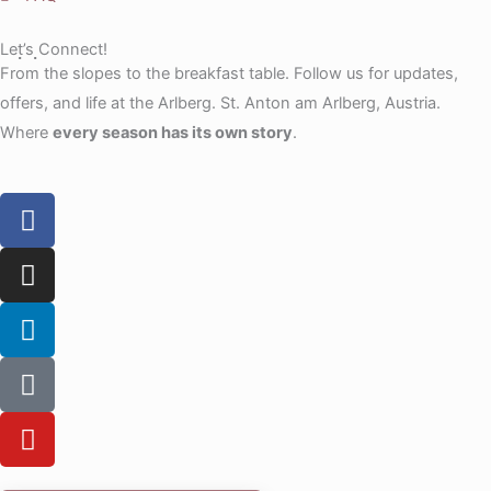
Let’s Connect!
From the slopes to the breakfast table. Follow us for updates,
offers, and life at the Arlberg. St. Anton am Arlberg, Austria.
Where
every season has its own story
.
F
a
c
I
e
n
b
s
L
o
t
i
o
a
n
T
k
g
k
i
r
e
k
Y
a
d
t
o
m
i
o
u