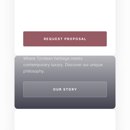
Plan your next corporate retreat or family
milestone in the heart of the Alps. We
specialize in seamless group experiences.
THE 4-STAR SPIRIT
REQUEST PROPOSAL
Mountain Boutique
Where Tyrolean heritage meets
contemporary luxury. Discover our unique
philosophy.
OUR STORY