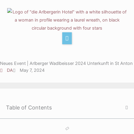
Skip
to
ccommodation
content
at & Drink
xperience
roups & Events
Neues Event | Arlberger Wadlbeisser 2024 Unterkunft in St Anton
DA
May 7, 2024
F
a
c
I
e
n
Table of Contents
b
s
L
o
t
i
o
a
n
T
k
g
k
i