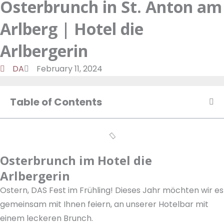
Osterbrunch in St. Anton am
a
d
t
o
m
o
u
Arlberg | Hotel die
n
k
t
u
Arlbergerin
b
DA
February 11, 2024
e
Table of Contents
Osterbrunch im Hotel die
Arlbergerin
Ostern, DAS Fest im Frühling! Dieses Jahr möchten wir es
gemeinsam mit Ihnen feiern, an unserer Hotelbar mit
einem leckeren Brunch.