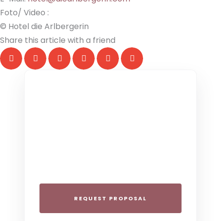
Foto/ Video :
© Hotel die Arlbergerin
Share this article with a friend
THE COLLECTIVE ESCAPE
Group Gatherings
Plan your next corporate retreat or
family milestone in the heart of the Alps.
We specialize in seamless group
experiences.
REQUEST PROPOSAL
THE 4-STAR SPIRIT