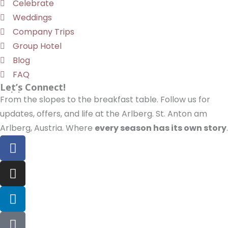
Celebrate
Weddings
Company Trips
Group Hotel
Blog
FAQ
Let’s Connect!
From the slopes to the breakfast table. Follow us for
updates, offers, and life at the Arlberg. St. Anton am
Arlberg, Austria. Where
every season has its own story
.
F
a
c
I
e
n
b
s
L
o
t
i
o
a
n
T