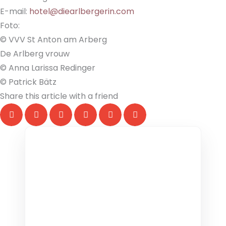
E-mail:
hotel@diearlbergerin.com
Foto:
© VVV St Anton am Arberg
De Arlberg vrouw
© Anna Larissa Redinger
© Patrick Bätz
Share this article with a friend
THE COLLECTIVE ESCAPE
Group Gatherings
Plan your next corporate retreat or
family milestone in the heart of the Alps.
We specialize in seamless group