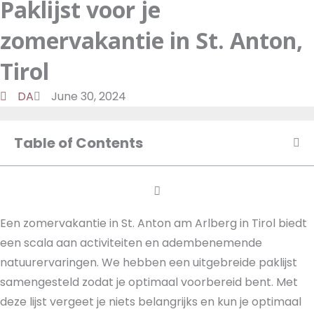
Paklijst voor je
a
d
t
o
m
o
u
zomervakantie in St. Anton,
n
k
t
u
Tirol
b
DA
June 30, 2024
e
Table of Contents
Een zomervakantie in St. Anton am Arlberg in Tirol biedt
een scala aan activiteiten en adembenemende
natuurervaringen. We hebben een uitgebreide paklijst
samengesteld zodat je optimaal voorbereid bent. Met
deze lijst vergeet je niets belangrijks en kun je optimaal