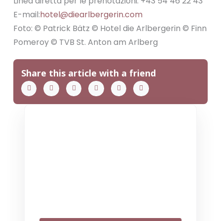
Linea diretta per le prenotazioni: +43 54 46 22 43
E-mail:
hotel@diearlbergerin.com
Foto: © Patrick Bätz © Hotel die Arlbergerin © Finn
Pomeroy © TVB St. Anton am Arlberg
Share this article with a friend
THE COLLECTIVE ESCAPE
Group Gatherings
Plan your next corporate retreat or
family milestone in the heart of the Alps.
We specialize in seamless group
experiences.