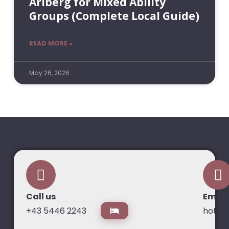
Arlberg for Mixed Ability
Groups (Complete Local Guide)
READ MORE »
May 26, 2026
Call us
Email
+43 5446 2243
hotel