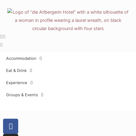
Skip
to
content
Accommodation
Eat & Drink
Experience
Groups & Events
F
a