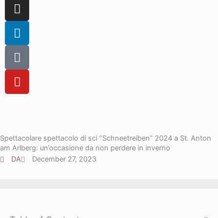
c
I
e
n
b
s
L
o
t
i
o
a
n
T
k
g
k
i
r
e
k
Y
a
d
t
o
m
i
o
u
n
k
t
u
b
Spettacolare spettacolo di sci “Schneetreiben” 2024 a St. Anton
e
am Arlberg: un’occasione da non perdere in inverno
DA
December 27, 2023