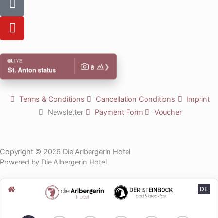
k
g
k
i
r
e
k
Y
a
d
t
o
m
i
o
u
n
k
t
LIVE
❯
u
St. Anton status
b
e
Terms & Conditions
Cancellation Conditions
Imprint
Newsletter
Payment Form
Voucher
Copyright © 2026 Die Arlbergerin Hotel
Powered by Die Albergerin Hotel