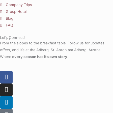
Company Trips
Group Hotel
Blog
FAQ
Let’s Connect!
From the slopes to the breakfast table. Follow us for updates,
offers, and life at the Arlberg. St. Anton am Arlberg, Austria.
Where
every season has its own story
.
F
a
c
I
e
n
b
s
L
o
t
i
o
a
n
T