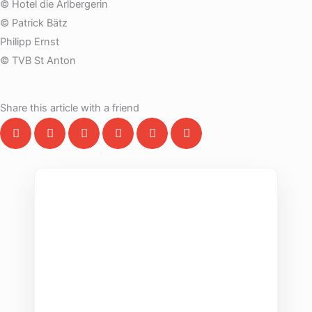
© Hotel die Arlbergerin
© Patrick Bätz
Philipp Ernst
© TVB St Anton
Share this article with a friend
THE COLLECTIVE ESCAPE
Group Gatherings
Plan your next corporate retreat or family
milestone in the heart of the Alps. We
specialize in seamless group experiences.