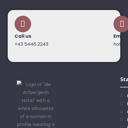
Call us
Email
+43 5446 2243
hotel
St