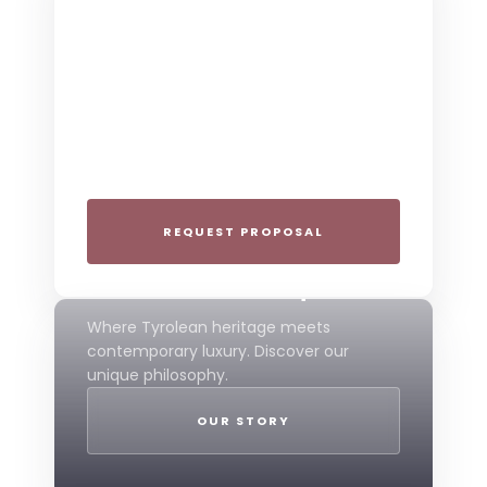
THE COLLECTIVE ESCAPE
Group Gatherings
Plan your next corporate retreat or
family milestone in the heart of the Alps.
We specialize in seamless group
experiences.
REQUEST PROPOSAL
THE 4-STAR SPIRIT
Mountain Boutique
Where Tyrolean heritage meets
contemporary luxury. Discover our
unique philosophy.
OUR STORY