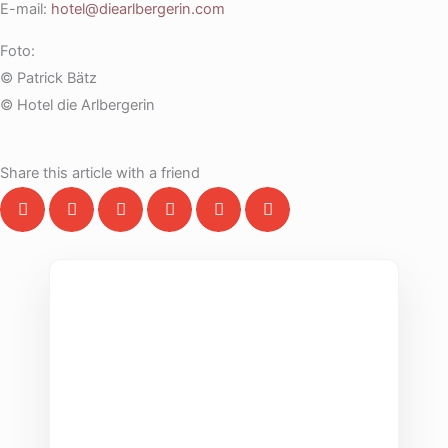
E-mail:
hotel@diearlbergerin.com
Foto:
© Patrick Bätz
© Hotel die Arlbergerin
Share this article with a friend
THE COLLECTIVE ESCAPE
Group Gatherings
Plan your next corporate retreat or family
milestone in the heart of the Alps. We