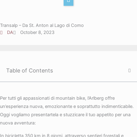
r
e
k
Y
a
d
t
o
m
i
o
u
Transalp – Da St. Anton al Lago di Como
n
k
t
DA
October 8, 2023
u
b
e
Table of Contents
Per tutti gli appassionati di mountain bike, l’Arlberg offre
un’esperienza nuova, emozionante e soprattutto indimenticabile.
Oggi vogliamo presentartela e stuzzicare il tuo appetito per una
nuova avventura:
In bicicletta 350 km in 8 giorni, attraverso sentieri forestali e