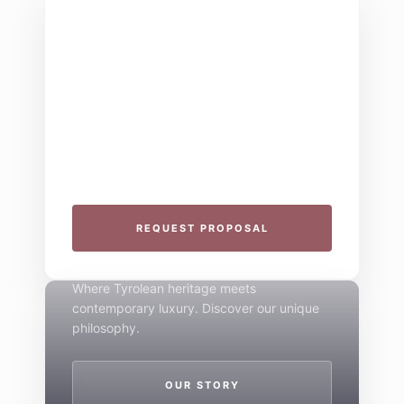
THE COLLECTIVE ESCAPE
Group Gatherings
Plan your next corporate retreat or family
milestone in the heart of the Alps. We
specialize in seamless group experiences.
THE 4-STAR SPIRIT
REQUEST PROPOSAL
Mountain Boutique
Where Tyrolean heritage meets
contemporary luxury. Discover our unique
philosophy.
OUR STORY