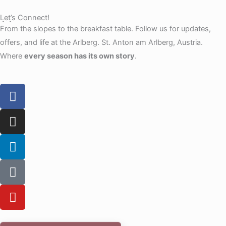
Let’s Connect!
From the slopes to the breakfast table. Follow us for updates,
offers, and life at the Arlberg. St. Anton am Arlberg, Austria.
Where
every season has its own story
.
F
a
c
I
e
n
b
s
L
o
t
i
o
a
n
T
k
g
k
i
r
e
k
Y
a
d
t
o
m
i
o
u