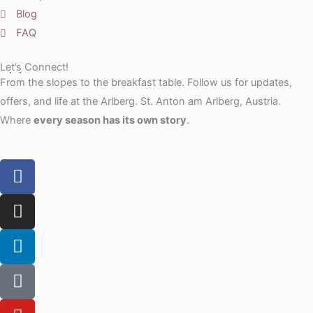
Blog
FAQ
Let’s Connect!
From the slopes to the breakfast table. Follow us for updates,
offers, and life at the Arlberg. St. Anton am Arlberg, Austria.
Where
every season has its own story
.
F
a
c
I
e
n
b
s
L
o
t
i
o
a
n
T
k
g
k
i
r
e
k
Y