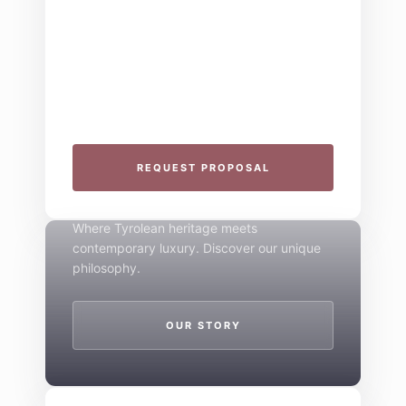
THE COLLECTIVE ESCAPE
Group Gatherings
Plan your next corporate retreat or family
milestone in the heart of the Alps. We
specialize in seamless group experiences.
THE 4-STAR SPIRIT
REQUEST PROPOSAL
Mountain Boutique
Where Tyrolean heritage meets
contemporary luxury. Discover our unique
philosophy.
OUR STORY