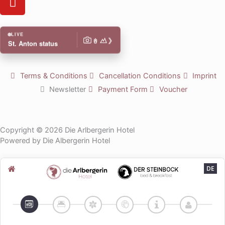
a
d
t
o
m
i
o
u
n
k
t
LIVE
❯
St. Anton status
u
b
e
Terms & Conditions
Cancellation Conditions
Imprint
Newsletter
Payment Form
Voucher
Copyright © 2026 Die Arlbergerin Hotel
Powered by Die Albergerin Hotel