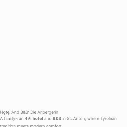
Hotel And B&B: Die Arlbergerin
A family-run 4★
hotel
and
B&B
in St. Anton, where Tyrolean
tradition meets modern comfort.