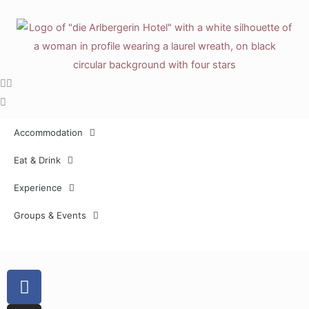
Skip
to
content
Accommodation
Eat & Drink
Experience
Groups & Events
F
a