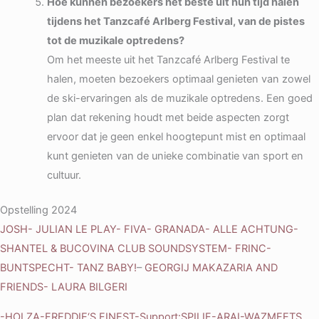
Hoe kunnen bezoekers het beste uit hun tijd halen
tijdens het Tanzcafé Arlberg Festival, van de pistes
tot de muzikale optredens?
Om het meeste uit het Tanzcafé Arlberg Festival te
halen, moeten bezoekers optimaal genieten van zowel
de ski-ervaringen als de muzikale optredens. Een goed
plan dat rekening houdt met beide aspecten zorgt
ervoor dat je geen enkel hoogtepunt mist en optimaal
kunt genieten van de unieke combinatie van sport en
cultuur.
Opstelling 2024
JOSH-
JULIAN LE PLAY-
FIVA-
GRANADA-
ALLE ACHTUNG-
SHANTEL & BUCOVINA CLUB SOUNDSYSTEM-
FRINC-
BUNTSPECHT-
TANZ BABY!
–
GEORGIJ MAKAZARIA AND
FRIENDS-
LAURA BILGERI
-HOLZA-FREDDIE
‘S FINEST-Support
:
SPILIF-ARAI-WAZ
MEETS