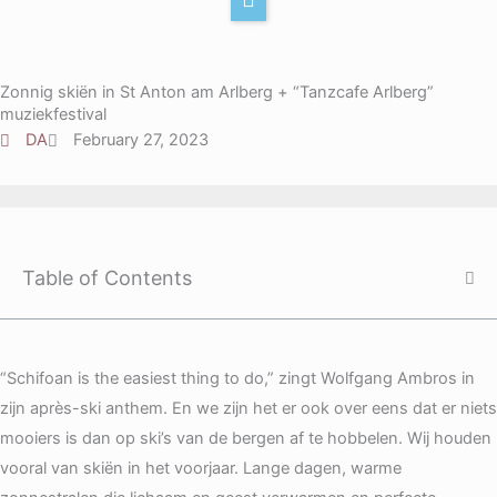
r
e
k
Y
a
d
t
o
m
i
o
u
Zonnig skiën in St Anton am Arlberg + “Tanzcafe Arlberg”
n
k
t
muziekfestival
u
DA
February 27, 2023
b
e
Table of Contents
“Schifoan is the easiest thing to do,” zingt Wolfgang Ambros in
zijn après-ski anthem. En we zijn het er ook over eens dat er niets
mooiers is dan op ski’s van de bergen af te hobbelen. Wij houden
vooral van skiën in het voorjaar. Lange dagen, warme