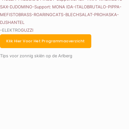
SAX-DJ
DOMINO-Support
: MONA IDA-ITALO
BRUTALO-PIPPA-
MEFISTO
BRASS-ROARING
CATS-BLECHSALAT-PROHASKA-
DJ
SHANTEL
-ELEKTRO
GUZZI
Klik Hier Voor Het Programmaoverzicht
Tips voor zonnig skiën op de Arlberg