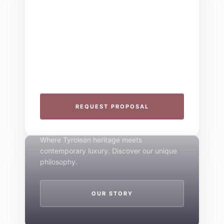
THE COLLECTIVE ESCAPE
Group Gatherings
Plan your next corporate retreat or family
milestone in the heart of the Alps. We
specialize in seamless group experiences.
THE 4-STAR SPIRIT
REQUEST PROPOSAL
Mountain Boutique
Where Tyrolean heritage meets
contemporary luxury. Discover our unique
philosophy.
OUR STORY