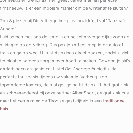
zonnestralen die lichaam en geest verwarmen en perfecte
firnsneeuw. Is er een mooiere manier om de winter af te sluiten?
Zon & plezier bij Die Arlbergerin – plus muziekfestival “Tanzcafe
Arlberg”.
Luid samen met ons de lente in en beleef onvergetelijke zonnige
skidagen op de Arlberg. Dus pak je koffers, stap in de auto of
trein en ga op weg. U kunt de skipas direct boeken, zodat u zich
ter plaatse nergens zorgen over hoeft te maken. Gewoon je ski’s
onderbinden en genieten. Hotel
Die Arlbergerin
biedt u de
perfecte thuisbasis tijdens uw vakantie. Verheug u op
topmoderne kamers, de rustige ligging bij de skilift, het gratis ski-
en schoenendepot bij onze partner Alber Sport, de gratis skibus
naar het centrum en de Tiroolse gastvrijheid in een
traditioneel
huis
.