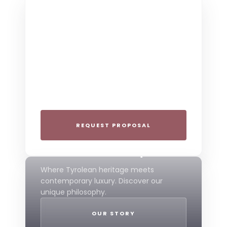
THE COLLECTIVE ESCAPE
Group Gatherings
Plan your next corporate retreat or
family milestone in the heart of the Alps.
We specialize in seamless group
experiences.
REQUEST PROPOSAL
THE 4-STAR SPIRIT
Mountain Boutique
Where Tyrolean heritage meets
contemporary luxury. Discover our
unique philosophy.
OUR STORY