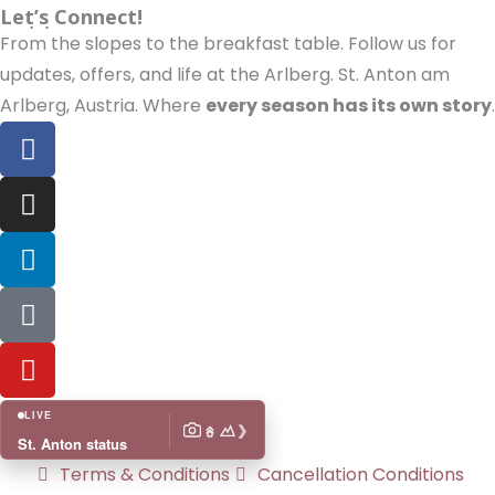
Let’s Connect!
From the slopes to the breakfast table. Follow us for
updates, offers, and life at the Arlberg. St. Anton am
Arlberg, Austria. Where
every season has its own story
.
F
a
c
I
e
n
b
s
L
o
t
i
o
a
n
T
k
g
k
i
r
e
k
Y
a
d
t
o
m
i
o
u
LIVE
❯
n
k
t
St. Anton status
u
Terms & Conditions
Cancellation Conditions
b