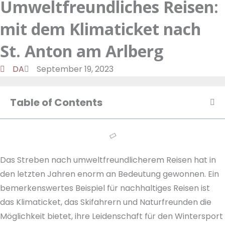
Umweltfreundliches Reisen:
a
d
t
o
m
o
u
mit dem Klimaticket nach
n
k
t
u
St. Anton am Arlberg
b
DA
September 19, 2023
e
Table of Contents
Das Streben nach umweltfreundlicherem Reisen hat in
den letzten Jahren enorm an Bedeutung gewonnen. Ein
bemerkenswertes Beispiel für nachhaltiges Reisen ist
das Klimaticket, das Skifahrern und Naturfreunden die
Möglichkeit bietet, ihre Leidenschaft für den Wintersport